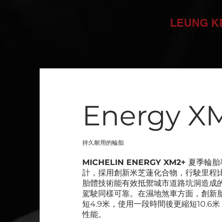
LEUNG K
Tyre&Bat
Energy X
持久耐用的輪胎
MICHELIN ENERGY XM2+
夏季輪胎
計，採用創新米芝蓮化合物，行駛里程比
胎體技術能有效抵禦城市道路坑洞造成
駕駛同樣可靠。在濕地煞車方面，創新
短4.9米，使用一段時間後更縮短10.
性能。