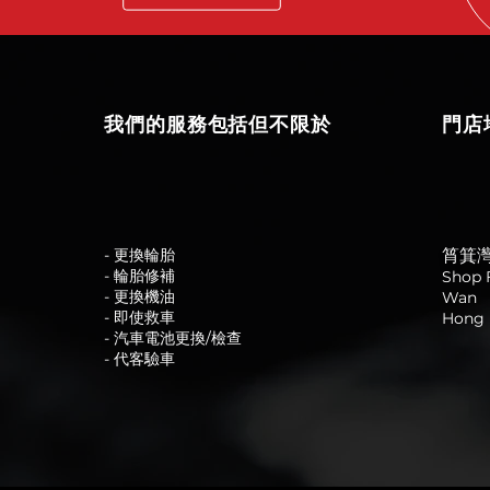
我們的服務包括但不限於
門店
- 更換輪胎
筲箕
- 輪胎修補
Shop F
- 更換機油
Wan
- 即使救車
Hong 
- 汽車電池更換/檢查
- 代客驗車