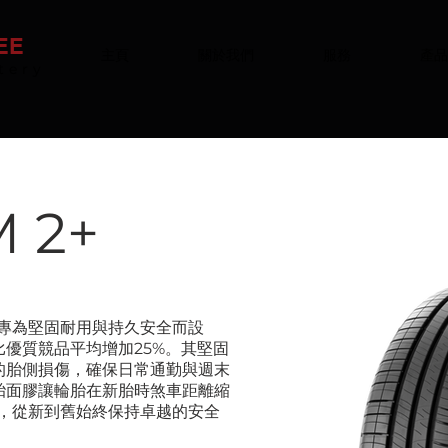
EE
主頁
關於我們
服務
產品
tery
M 2+
專為堅固耐用與持久安全而設
優質競品平均增加25%。其堅固
的胎側損傷，確保日常通勤與週末
胎面膠讓輪胎在新胎時煞車距離縮
6米，從新到舊始終保持卓越的安全